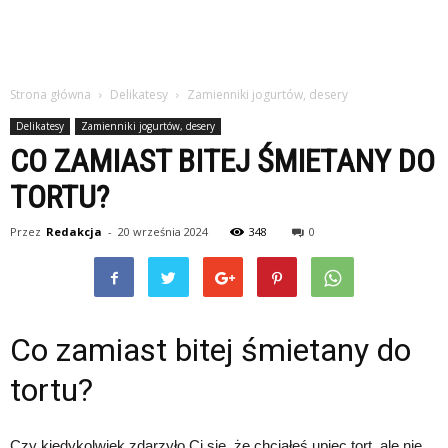
Strona główna
Delikatesy
Zamienniki jogurtów, desery
Delikatesy
Zamienniki jogurtów, desery
CO ZAMIAST BITEJ ŚMIETANY DO
TORTU?
Przez
Redakcja
-
20 września 2024
348
0
Co zamiast bitej śmietany do
tortu?
Czy kiedykolwiek zdarzyło Ci się, że chciałeś upiec tort, ale nie