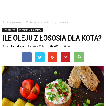
Strona główna
Zwierzęta
Witaminy dla kotów
Zwierzęta
Witaminy dla kotów
ILE OLEJU Z ŁOSOSIA DLA KOTA?
Przez
Redakcja
-
9 marca 2024
635
0